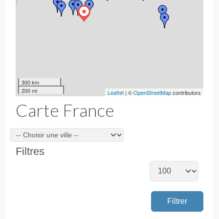
300 km
200 mi
Leaflet
| ©
OpenStreetMap
contributors
Carte France
Villes
Filtres
Afficher #
Filtrer