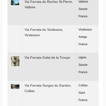
Via Ferrata du Rocher St Pierre,
Valloire
Valloire
Savoie
France
Via Ferrata du Vicdessos,
Vicdessos
Vicdessos
Ariège
France
Via Ferrata Golet de la Trouye
Ugine
Savoie
France
Via Ferrata Gorges du Gardon,
Collias
Collias
Gard
France